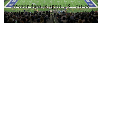
Investir dans le sport US : est-ce
vraiment rentable?