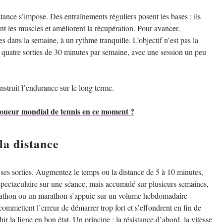
ance s’impose. Des entraînements réguliers posent les bases : ils
ent les muscles et améliorent la récupération. Pour avancer,
 dans la semaine, à un rythme tranquille. L’objectif n’est pas la
s à quatre sorties de 30 minutes par semaine, avec une session un peu
onstruit l’endurance sur le long terme.
r joueur mondial de tennis en ce moment ?
la distance
eu ses sorties. Augmentez le temps ou la distance de 5 à 10 minutes,
spectaculaire sur une séance, mais accumulé sur plusieurs semaines,
marathon ou un marathon s’appuie sur un volume hebdomadaire
ommettent l’erreur de démarrer trop fort et s’effondrent en fin de
r la ligne en bon état. Un principe : la résistance d’abord, la vitesse