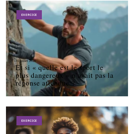
EXERCICE
31 juillet 2026
Et si « quelle est le sport le
plus dangereux » n’avait pas la
réponse attendue ?
EXERCICE