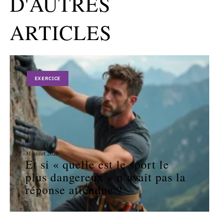
D'AUTRES
ARTICLES
EXERCICE
31 juillet 2026
Et si « quelle est le sport le
plus dangereux » n’avait pas la
réponse attendue ?