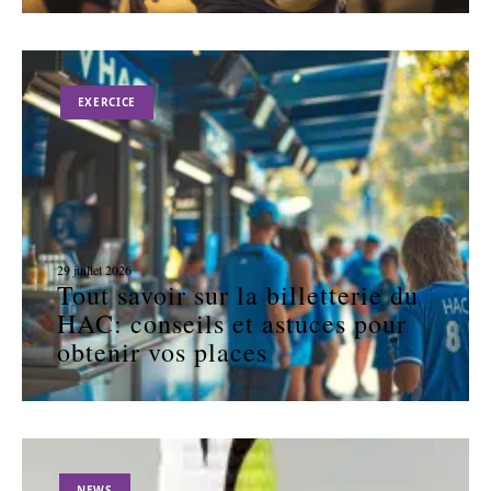
EXERCICE
29 juillet 2026
Tout savoir sur la billetterie du
HAC: conseils et astuces pour
obtenir vos places
NEWS