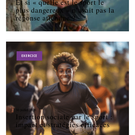
Et si « quelle est le sport le
plus dangereux » n’avait pas la
réponse attendue ?
EXERCICE
30 juillet 2026
Insertion sociale par le sport :
impact et stratégies efficaces