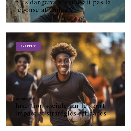
plus dangereux » n’avait pas la
réponse attendue ?
EXERCICE
30 juillet 2026
Insertion sociale par le sport :
impact et stratégies efficaces