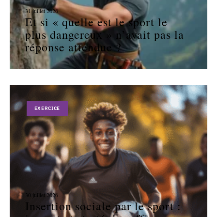
31 juillet 2026
Et si « quelle est le sport le
plus dangereux » n’avait pas la
réponse attendue ?
EXERCICE
30 juillet 2026
Insertion sociale par le sport :