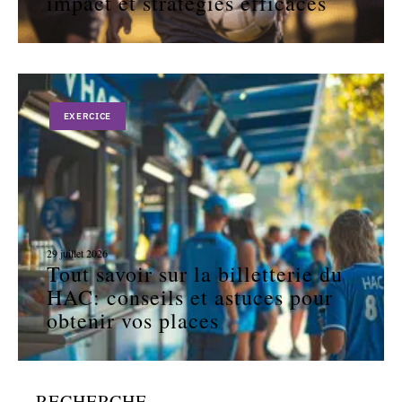
impact et stratégies efficaces
EXERCICE
29 juillet 2026
Tout savoir sur la billetterie du
HAC: conseils et astuces pour
obtenir vos places
RECHERCHE