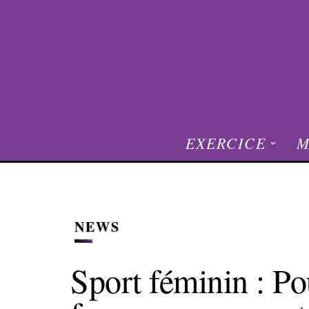
EXERCICE
M
NEWS
Sport féminin : Po