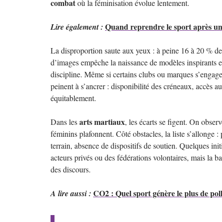
combat
où la féminisation évolue lentement.
Quand reprendre le sport après une
Lire également :
La disproportion saute aux yeux : à peine 16 à 20 % des
d’images empêche la naissance de modèles inspirants et 
discipline. Même si certains clubs ou marques s’engage
peinent à s’ancrer : disponibilité des créneaux, accès au
équitablement.
arts martiaux
Dans les
, les écarts se figent. On obser
féminins plafonnent. Côté obstacles, la liste s’allonge :
terrain, absence de dispositifs de soutien. Quelques initi
acteurs privés ou des fédérations volontaires, mais la b
des discours.
CO2 : Quel sport génère le plus de pol
A lire aussi :