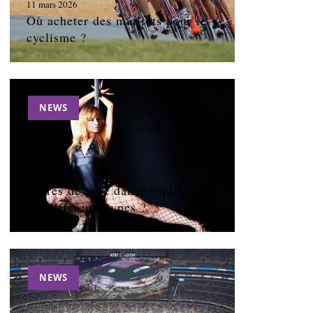
11 mars 2026
Où acheter des maillots pour le
cyclisme ?
NEWS
11 mars 2026
Barres de pole dance : quels sont
les différents types ?
NEWS