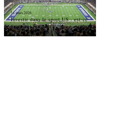
11 mars 2026
Investir dans le sport US : est-ce
vraiment rentable?