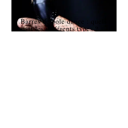
11 mars 2026
Barres de pole dance : quels
sont les différents types ?
NEWS
11 mars 2026
Investir dans le sport US :