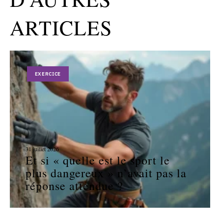
ARTICLES
EXERCICE
31 juillet 2026
Et si « quelle est le sport le
plus dangereux » n’avait pas la
réponse attendue ?