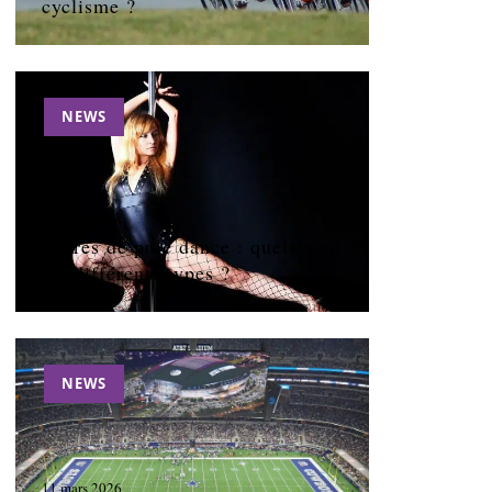
cyclisme ?
NEWS
11 mars 2026
Barres de pole dance : quels sont
les différents types ?
NEWS
11 mars 2026