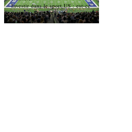
Investir dans le sport US : est-ce
vraiment rentable?