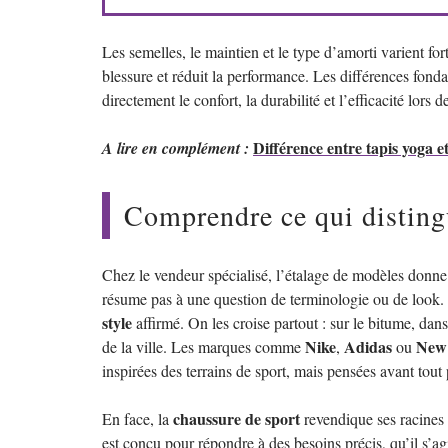
Les semelles, le maintien et le type d’amorti varient fo
blessure et réduit la performance. Les différences fond
directement le confort, la durabilité et l’efficacité lors de
Différence entre tapis yoga et
A lire en complément :
Comprendre ce qui distingu
Chez le vendeur spécialisé, l’étalage de modèles donne 
résume pas à une question de terminologie ou de look.
style
affirmé. On les croise partout : sur le bitume, dan
Nike
Adidas
New
de la ville. Les marques comme
,
ou
inspirées des terrains de sport, mais pensées avant tou
chaussure de sport
En face, la
revendique ses racines :
est conçu pour répondre à des besoins précis, qu’il s’a