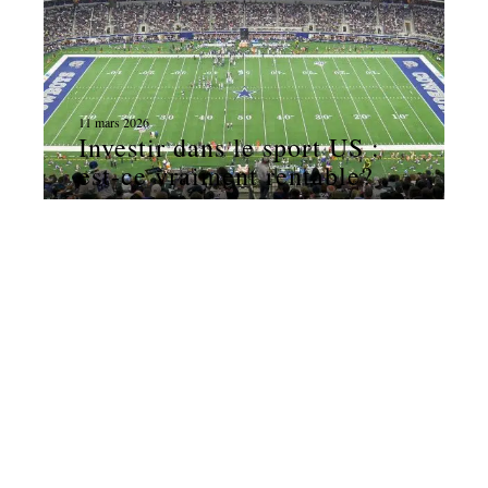
11 mars 2026
Investir dans le sport US :
est-ce vraiment rentable?
Contact
Mentions Légales
Sitemap
© 2026 | france-sports.fr