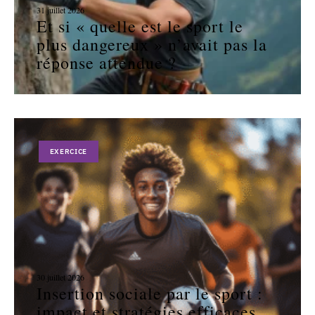
31 juillet 2026
Et si « quelle est le sport le
plus dangereux » n’avait pas la
réponse attendue ?
EXERCICE
30 juillet 2026
Insertion sociale par le sport :
impact et stratégies efficaces