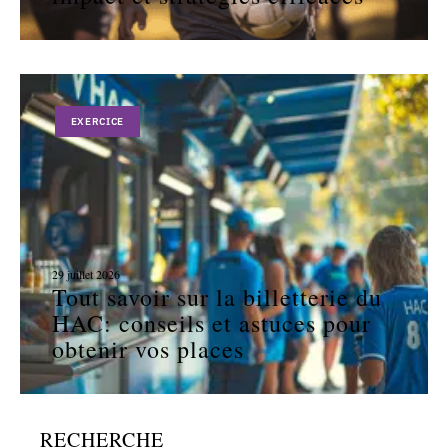
EXERCICE
29 juillet 2026
Tout savoir sur la billetterie du
HAC: conseils et astuces pour
obtenir vos places
RECHERCHE