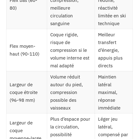
Flex bas (60-
compression,
réduite,
80)
meilleure
réactivité
circulation
limitée en ski
sanguine
technique
Coque rigide,
Meilleur
risque de
transfert
Flex moyen-
compression si le
d’énergie,
haut (90-110)
volume interne est
appuis plus
mal adapté
directs
Volume réduit
Maintien
Largeur de
autour du pied,
latéral
coque étroite
compression
maximal,
(96-98 mm)
possible des
réponse
vaisseaux
immédiate
Plus d’espace pour
Léger jeu
Largeur de
la circulation,
latéral,
coque
possibilité
compensé par
moyenne-large